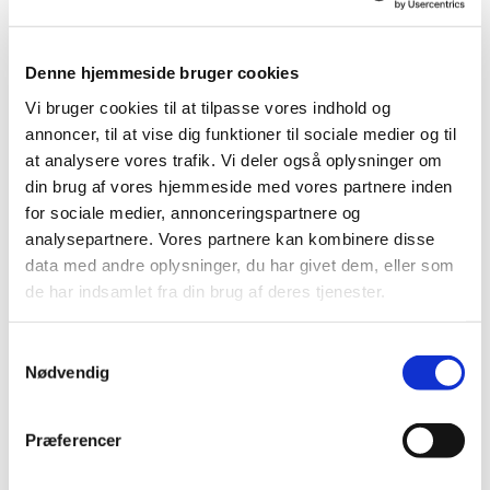
Blanketten findes på borger.dk.
Medarbejderen kan desuden bede om at få
Denne hjemmeside bruger cookies
restferien udbetalt inden 31.12. I så fald, skal
Vi bruger cookies til at tilpasse vores indhold og
vedkommende uanset ansættelsesgrad- og
annoncer, til at vise dig funktioner til sociale medier og til
længde udfylde en ansøgningen om dette og
at analysere vores trafik. Vi deler også oplysninger om
aflevere til arbejdsgiver, hvor medarbejderen på
din brug af vores hjemmeside med vores partnere inden
tro og love skal erklære ikke at have modtaget
for sociale medier, annonceringspartnere og
offentlige ydelser. Blanketten findes på
analysepartnere. Vores partnere kan kombinere disse
borger.dk.
data med andre oplysninger, du har givet dem, eller som
de har indsamlet fra din brug af deres tjenester.
OBS: KAM skal have besked om udbetaling
eller evt. overførsel af ferie.
Automatisk udbetaling betyder ikke, at KAM
S
automatisk udbetaler eventuel restferie.
Nødvendig
a
Udbetaling af restferien skal anvises af den
m
personaleansvarlige i sognet, da det er
t
Præferencer
menighedsrådets ansvar at sikre, at der er
y
foretaget korrekt ferieregistrering. Vi skal derfor
k