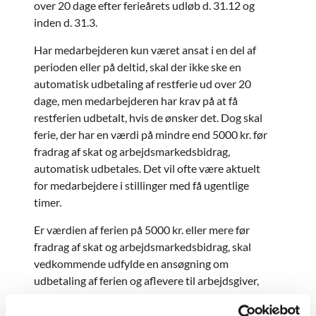
over 20 dage efter ferieårets udløb d. 31.12 og
inden d. 31.3.
Har medarbejderen kun været ansat i en del af
perioden eller på deltid, skal der ikke ske en
automatisk udbetaling af restferie ud over 20
dage, men medarbejderen har krav på at få
restferien udbetalt, hvis de ønsker det. Dog skal
ferie, der har en værdi på mindre end 5000 kr. før
fradrag af skat og arbejdsmarkedsbidrag,
automatisk udbetales. Det vil ofte være aktuelt
for medarbejdere i stillinger med få ugentlige
timer.
Er værdien af ferien på 5000 kr. eller mere før
fradrag af skat og arbejdsmarkedsbidrag, skal
vedkommende udfylde en ansøgning om
udbetaling af ferien og aflevere til arbejdsgiver,
hvor medarbejderen på tro og love skal erklære
ikke at have modtaget offentlige ydelser.