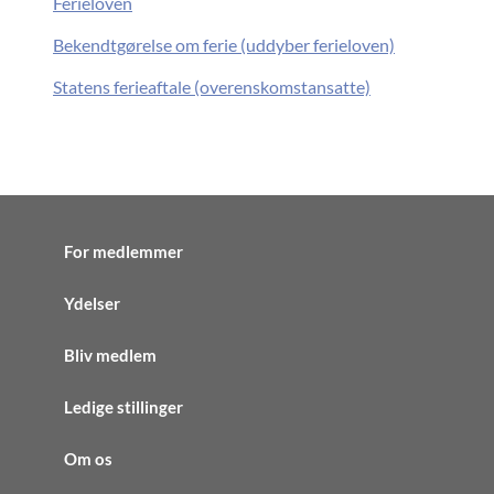
Ferieloven
Bekendtgørelse om ferie (uddyber ferieloven)
Statens ferieaftale (overenskomstansatte)
For medlemmer
Ydelser
Bliv medlem
Ledige stillinger
Om os