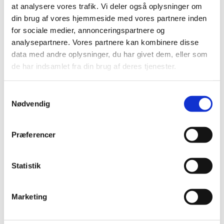
at analysere vores trafik. Vi deler også oplysninger om
Korsangere
er fortsat ikke omfattet af overenskomst og kan
din brug af vores hjemmeside med vores partnere inden
for sociale medier, annonceringspartnere og
aflønnes frit efter aftale mellem menighedsrådet og medarbejderen.
analysepartnere. Vores partnere kan kombinere disse
Vedrørende forskellen på korsangere og kirkesangere henviser vi til
data med andre oplysninger, du har givet dem, eller som
Landsforeningen af Menighedsråds vejledning
.
de har indsamlet fra din brug af deres tjenester.
S
Vikartakster
Nødvendig
a
m
Oversigt over vikartakster pr. 1.
t
august 2026
Præferencer
y
k
k
Statistik
e
v
Marketing
a
l
Arbejdssedler for vikarer under