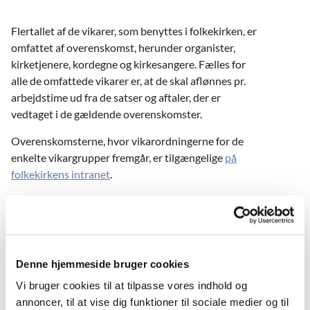
Flertallet af de vikarer, som benyttes i folkekirken, er
omfattet af overenskomst, herunder
organister,
kirketjenere, kordegne og kirkesangere. Fælles for
alle de omfattede vikarer er, at de skal aflønnes pr.
arbejdstime ud fra de satser og aftaler, der er
vedtaget i de gældende overenskomster.
Overenskomsterne, hvor vikarordningerne for de
enkelte vikargrupper fremgår, er tilgængelige
på
folkekirkens intranet
.
KAM udarbejder arbejdsedler for de vikargrupper,
som er under overenskomst. Disse skal anvendes ved
indberetning af løn for vikarerne for at sikre korrekt
bilag for lønudbetalingen. De aktuelle arbejdssedler
Denne hjemmeside bruger cookies
kan downloades nedenfor.
Vi bruger cookies til at tilpasse vores indhold og
Timesatser for de enkelte vikargrupper kan ses af
annoncer, til at vise dig funktioner til sociale medier og til
nedenstående oversigt.