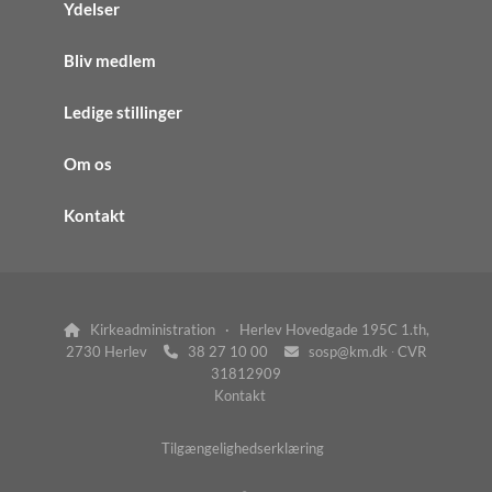
Ydelser
Bliv medlem
Ledige stillinger
Om os
Kontakt
Kirkeadministration · Herlev Hovedgade 195C 1.th,

2730 Herlev
38 27 10 00
sosp@km.dk ∙ CVR


31812909
Kontakt
Tilgængelighedserklæring