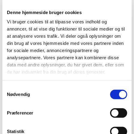
måned via MobilePay mv. som
sognet selv administrerer, skal
Denne hjemmeside bruger cookies
Vi bruger cookies til at tilpasse vores indhold og
være uploadede i Brandsoft
annoncer, til at vise dig funktioner til sociale medier og til
at analysere vores trafik. Vi deler også oplysninger om
din brug af vores hjemmeside med vores partnere inden
for sociale medier, annonceringspartnere og
analysepartnere. Vores partnere kan kombinere disse
data med andre oplysninger, du har givet dem, eller som
de har indsamlet fra din brug af deres tjenester.
S
Nødvendig
a
m
t
Præferencer
y
k
k
Statistik