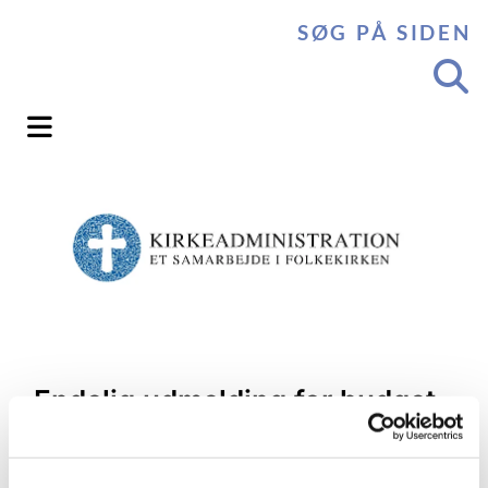
SØG PÅ SIDEN
Endelig udmelding for budget
for det kommende år skal