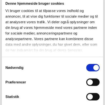
være modtaget fra provstiet
Denne hjemmeside bruger cookies
Vi bruger cookies til at tilpasse vores indhold og
annoncer, til at vise dig funktioner til sociale medier og til
at analysere vores trafik. Vi deler også oplysninger om
din brug af vores hjemmeside med vores partnere inden
for sociale medier, annonceringspartnere og
analysepartnere. Vores partnere kan kombinere disse
data med andre oplysninger, du har givet dem, eller som
de har indsamlet fra din brug af deres tjenester.
S
Nødvendig
a
m
t
Præferencer
y
k
15. september 2059 - 16. september
k
Statistik
2059
e