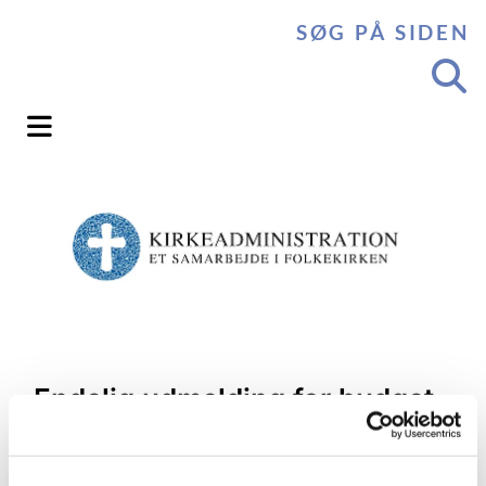
SØG PÅ SIDEN
Endelig udmelding for budget
for det kommende år skal