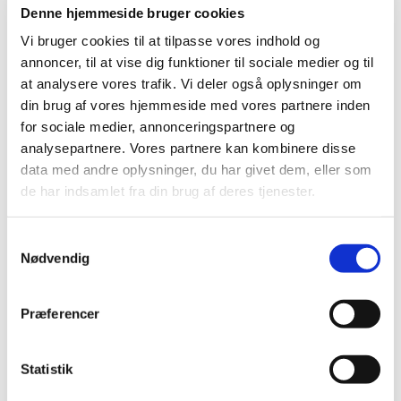
være modtaget fra provstiet
Denne hjemmeside bruger cookies
Vi bruger cookies til at tilpasse vores indhold og
annoncer, til at vise dig funktioner til sociale medier og til
at analysere vores trafik. Vi deler også oplysninger om
din brug af vores hjemmeside med vores partnere inden
for sociale medier, annonceringspartnere og
analysepartnere. Vores partnere kan kombinere disse
data med andre oplysninger, du har givet dem, eller som
de har indsamlet fra din brug af deres tjenester.
S
Nødvendig
a
m
t
Præferencer
y
k
15. september 2055 - 16. september
k
Statistik
2055
e