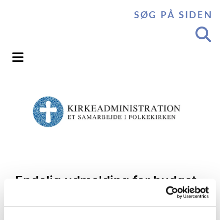
SØG PÅ SIDEN
Endelig udmelding for budget
for det kommende år skal