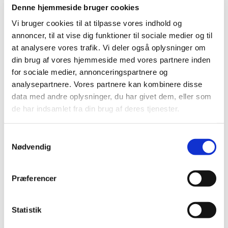
være modtaget fra provstiet
Denne hjemmeside bruger cookies
Vi bruger cookies til at tilpasse vores indhold og
annoncer, til at vise dig funktioner til sociale medier og til
at analysere vores trafik. Vi deler også oplysninger om
din brug af vores hjemmeside med vores partnere inden
for sociale medier, annonceringspartnere og
analysepartnere. Vores partnere kan kombinere disse
data med andre oplysninger, du har givet dem, eller som
de har indsamlet fra din brug af deres tjenester.
S
Nødvendig
a
m
t
Præferencer
y
k
15. september 2049 - 16. september
k
Statistik
2049
e