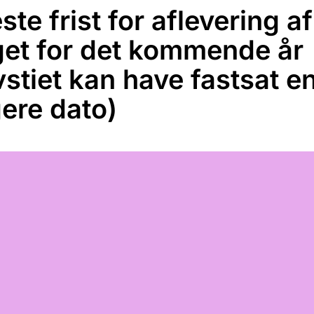
te frist for aflevering af
et for det kommende år
vstiet kan have fastsat e
gere dato)