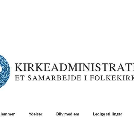
dlemmer
Ydelser
Bliv medlem
Ledige stillinger