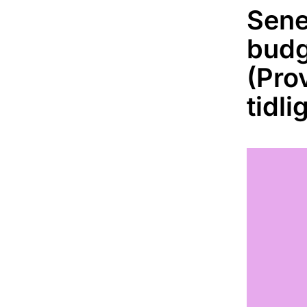
Senes
budg
(Pro
tidli