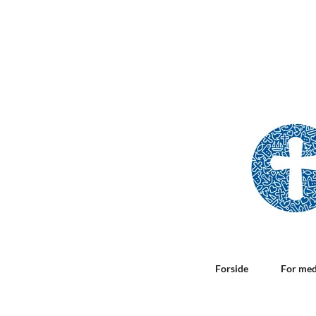
Forside
For me