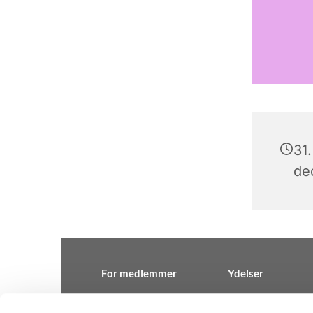
31
de
For medlemmer
Ydelser