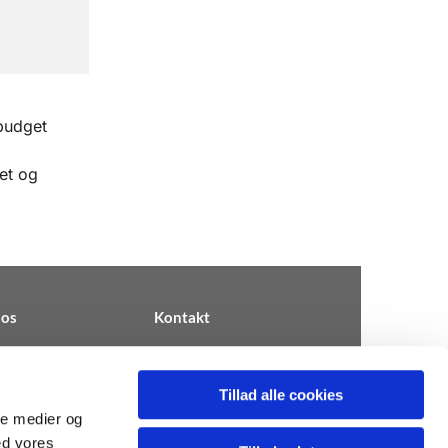
budget
net og
os
Kontakt
Tillad alle cookies
ale medier og
km.dk ∙ CVR 31812909
ed vores