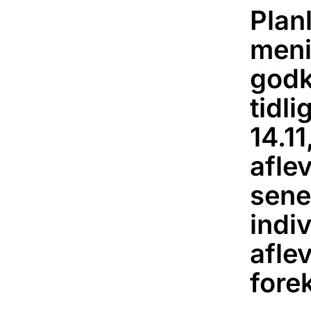
Plan
men
godk
tidl
14.11
aflev
sener
indiv
aflev
for