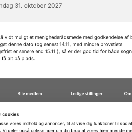
ndag 31. oktober 2027
så vidt muligt et menighedsrådsmøde med godkendelse af 
igst denne dato (og senest 14.11, med mindre provstiets
gsfrist er senere end 15.11 ), så er der god tid for både sog
t få alt på plads.
Bliv medlem
Ledige stillinger
Om 
 cookies
passe vores indhold og annoncer, til at vise dig funktioner til soci
n · Herlev Hovedgade 195C 1.th, 2730 Herlev
38 27 10 00
sosp@


Kontakt
fik. Vi deler også oplysninger om din brug af vores hjemmeside m