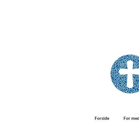
Forside
For me