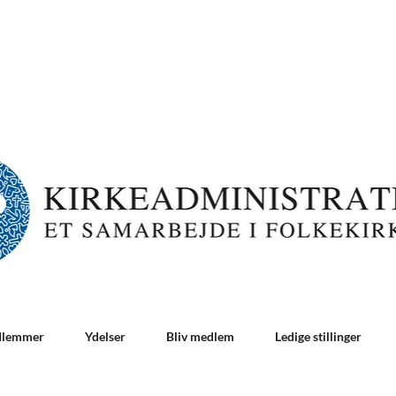
dlemmer
Ydelser
Bliv medlem
Ledige stillinger