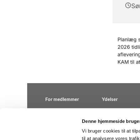
Sø
Planlæg 
2026 tidl
afleverin
KAM til a
For medlemmer
Ydelser
Denne hjemmeside bruger
Vi bruger cookies til at til
Kirkeadministratio

til at analysere vores tra