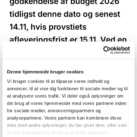
godkendelse af budget 2026
tidligst denne dato og senest
14.11, hvis provstiets
afleveringsfrist er 15.11. Ved en
senere afleveringsfrist aftales
individuelt. En tidligere
Denne hjemmeside bruger cookies
afleveringsfrist bør ikke
Vi bruger cookies til at tilpasse vores indhold og
annoncer, til at vise dig funktioner til sociale medier og til
forekomm
at analysere vores trafik. Vi deler også oplysninger om
din brug af vores hjemmeside med vores partnere inden
for sociale medier, annonceringspartnere og
analysepartnere. Vores partnere kan kombinere disse
data med andre oplysninger, du har givet dem, eller som
de har indsamlet fra din brug af deres tjenester.