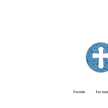
Forside
For me