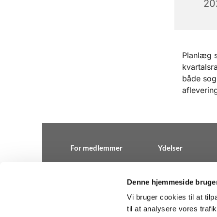
20
Planlæg 
kvartalsr
både sogn
aflevering
For medlemmer
Ydelser
Denne hjemmeside bruger
Vi bruger cookies til at til
Kirkeadministratio

til at analysere vores tra