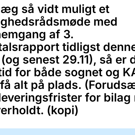
læg så vidt muligt et
ighedsrådsmøde med
emgang af 3.
talsrapport tidligst denn
(og senest 29.11), så er 
tid for både sognet og 
t få alt på plads. (Foruds
leveringsfrister for bilag
erholdt. (kopi)