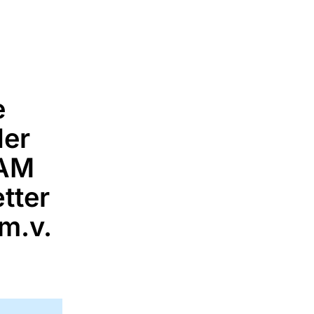
e
der
KAM
ætter
 m.v.