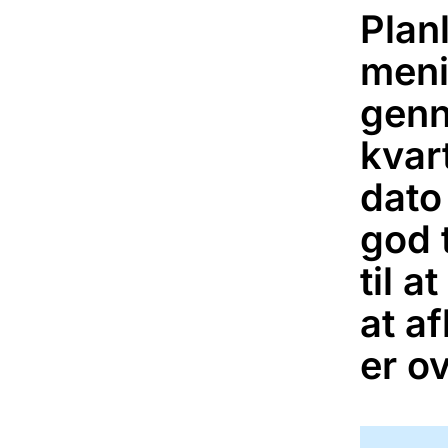
Plan
men
genn
kvar
dato 
god 
til a
at af
er ov