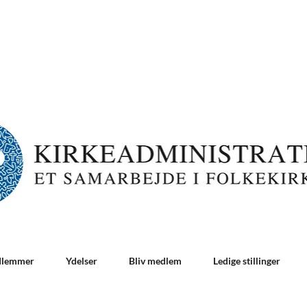
dlemmer
Ydelser
Bliv medlem
Ledige stillinger