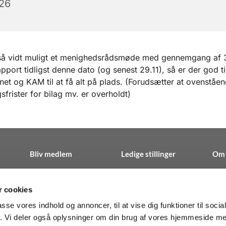
26
så vidt muligt et menighedsrådsmøde med gennemgang af 
apport tidligst denne dato (og senest 29.11), så er der god ti
et og KAM til at få alt på plads. (Forudsætter at ovenståe
sfrister for bilag mv. er overholdt)
Bliv medlem
Ledige stillinger
Om 
 cookies
passe vores indhold og annoncer, til at vise dig funktioner til soci
n · Herlev Hovedgade 195C 1.th, 2730 Herlev
38 27 10 00
sosp@


Kontakt
fik. Vi deler også oplysninger om din brug af vores hjemmeside m