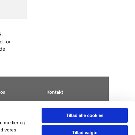
3.
d for
nde
os
Kontakt
Tillad alle cookies
ale medier og
km.dk ∙ CVR 31812909
ed vores
Tillad valgte