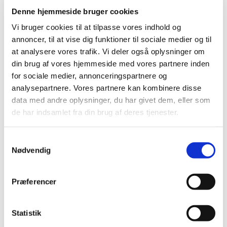
Denne hjemmeside bruger cookies
Vi bruger cookies til at tilpasse vores indhold og
annoncer, til at vise dig funktioner til sociale medier og til
at analysere vores trafik. Vi deler også oplysninger om
din brug af vores hjemmeside med vores partnere inden
for sociale medier, annonceringspartnere og
analysepartnere. Vores partnere kan kombinere disse
data med andre oplysninger, du har givet dem, eller som
de har indsamlet fra din brug af deres tjenester.
S
Nødvendig
a
m
t
Lørdag 1. januar 2033
Præferencer
y
k
k
Statistik
e