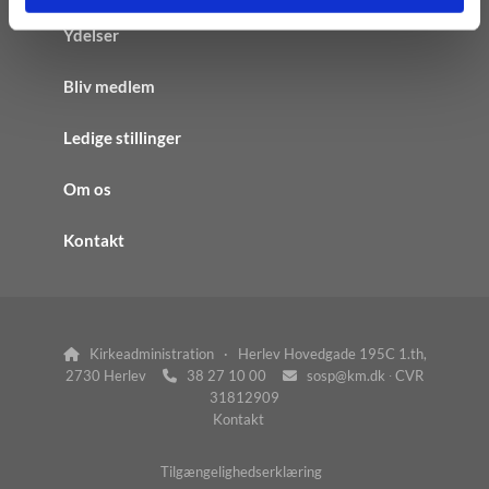
Ydelser
Bliv medlem
Ledige stillinger
Om os
Kontakt
Kirkeadministration · Herlev Hovedgade 195C 1.th,

2730 Herlev
38 27 10 00
sosp@km.dk ∙ CVR


31812909
Kontakt
Tilgængelighedserklæring