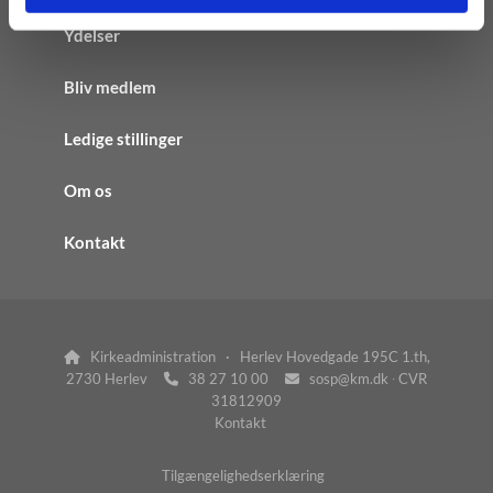
Ydelser
Bliv medlem
Ledige stillinger
Om os
Kontakt
Kirkeadministration · Herlev Hovedgade 195C 1.th,

2730 Herlev
38 27 10 00
sosp@km.dk ∙ CVR


31812909
Kontakt
Tilgængelighedserklæring