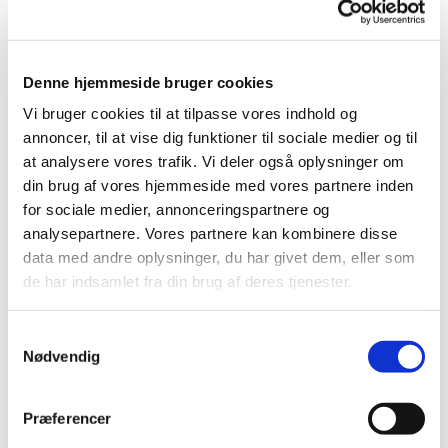
Denne hjemmeside bruger cookies
Vi bruger cookies til at tilpasse vores indhold og
annoncer, til at vise dig funktioner til sociale medier og til
at analysere vores trafik. Vi deler også oplysninger om
din brug af vores hjemmeside med vores partnere inden
for sociale medier, annonceringspartnere og
analysepartnere. Vores partnere kan kombinere disse
data med andre oplysninger, du har givet dem, eller som
de har indsamlet fra din brug af deres tjenester.
S
1. maj 2036 - 31. maj 2036
Nødvendig
a
m
t
Præferencer
y