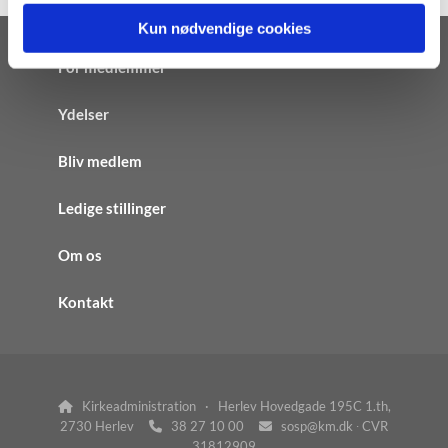
Kun nødvendige cookies
For medlemmer
Ydelser
Bliv medlem
Ledige stillinger
Om os
Kontakt
Kirkeadministration · Herlev Hovedgade 195C 1.th,

2730 Herlev
38 27 10 00
sosp@km.dk ∙ CVR


31812909