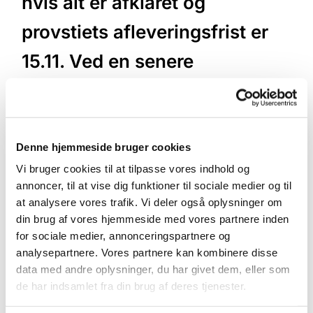
hvis alt er afklaret og
provstiets afleveringsfrist er
15.11. Ved en senere
afleveringsfrist aftales
individuelt. En tidligere
afleveringsfrist bør ikke
Denne hjemmeside bruger cookies
Vi bruger cookies til at tilpasse vores indhold og
forekomme, men er det
annoncer, til at vise dig funktioner til sociale medier og til
at analysere vores trafik. Vi deler også oplysninger om
alligevel tilfældet, afta
din brug af vores hjemmeside med vores partnere inden
for sociale medier, annonceringspartnere og
analysepartnere. Vores partnere kan kombinere disse
data med andre oplysninger, du har givet dem, eller som
de har indsamlet fra din brug af deres tjenester.