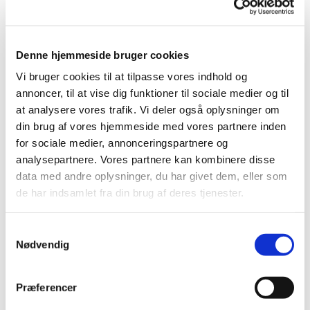
gravermedhjælpere/gartneriar
bejdere
Denne hjemmeside bruger cookies
Vi bruger cookies til at tilpasse vores indhold og
annoncer, til at vise dig funktioner til sociale medier og til
at analysere vores trafik. Vi deler også oplysninger om
din brug af vores hjemmeside med vores partnere inden
for sociale medier, annonceringspartnere og
analysepartnere. Vores partnere kan kombinere disse
data med andre oplysninger, du har givet dem, eller som
de har indsamlet fra din brug af deres tjenester.
S
Nødvendig
a
m
t
Præferencer
y
1. november 2028 - 30. november