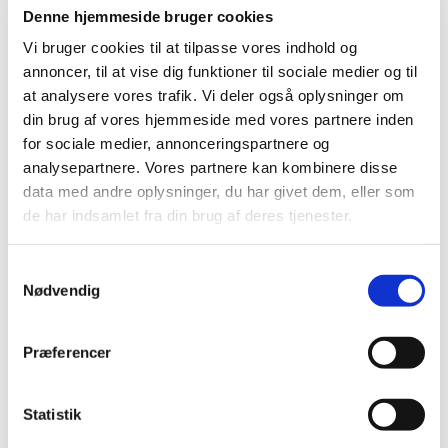
Denne hjemmeside bruger cookies
Vi bruger cookies til at tilpasse vores indhold og
annoncer, til at vise dig funktioner til sociale medier og til
at analysere vores trafik. Vi deler også oplysninger om
din brug af vores hjemmeside med vores partnere inden
for sociale medier, annonceringspartnere og
analysepartnere. Vores partnere kan kombinere disse
data med andre oplysninger, du har givet dem, eller som
de har indsamlet fra din brug af deres tjenester.
S
Nødvendig
a
1. september 2104 - 2. september
m
2104
t
Præferencer
y
k
k
Statistik
e
Det reviderede regnskab og protokollat skal være