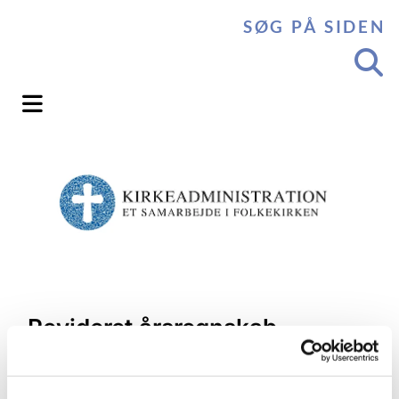
SØG PÅ SIDEN
Revideret årsregnskab