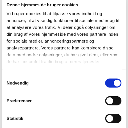
Denne hjemmeside bruger cookies
Vi bruger cookies til at tilpasse vores indhold og
annoncer, til at vise dig funktioner til sociale medier og til
at analysere vores trafik. Vi deler også oplysninger om
din brug af vores hjemmeside med vores partnere inden
for sociale medier, annonceringspartnere og
analysepartnere. Vores partnere kan kombinere disse
data med andre oplysninger, du har givet dem, eller som
de har indsamlet fra din brug af deres tjenester.
S
Nødvendig
a
1. september 2719 - 2. september
m
2719
t
Præferencer
y
k
k
Statistik
e
Det reviderede regnskab og protokollat skal være