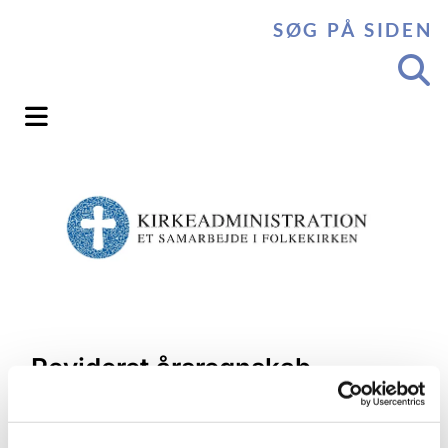
SØG PÅ SIDEN
Revideret årsregnskab