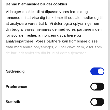
Denne hjemmeside bruger cookies
Vi bruger cookies til at tilpasse vores indhold og
annoncer, til at vise dig funktioner til sociale medier og til
at analysere vores trafik. Vi deler også oplysninger om
din brug af vores hjemmeside med vores partnere inden
for sociale medier, annonceringspartnere og
analysepartnere. Vores partnere kan kombinere disse
data med andre oplysninger, du har givet dem, eller som
de har indsamlet fra din brug af deres tjenester.
S
Nødvendig
a
1. september 2569 - 2. september
m
2569
t
Præferencer
y
k
k
Statistik
e
Det reviderede regnskab og protokollat skal være