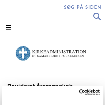
SØG PÅ SIDEN
Revideret årsregnskab