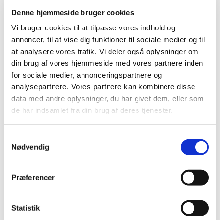
Denne hjemmeside bruger cookies
Vi bruger cookies til at tilpasse vores indhold og
annoncer, til at vise dig funktioner til sociale medier og til
at analysere vores trafik. Vi deler også oplysninger om
din brug af vores hjemmeside med vores partnere inden
for sociale medier, annonceringspartnere og
analysepartnere. Vores partnere kan kombinere disse
data med andre oplysninger, du har givet dem, eller som
de har indsamlet fra din brug af deres tjenester.
S
Nødvendig
a
m
1. december 2718 - 1. december
t
Præferencer
y
2718
k
k
Statistik
e