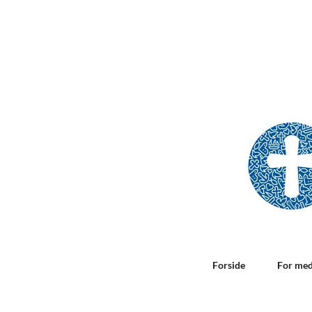
Forside
For me