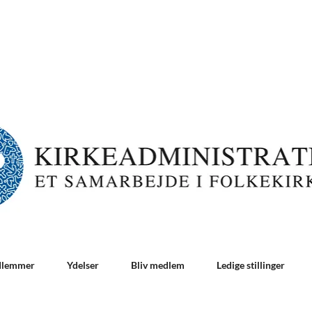
dlemmer
Ydelser
Bliv medlem
Ledige stillinger