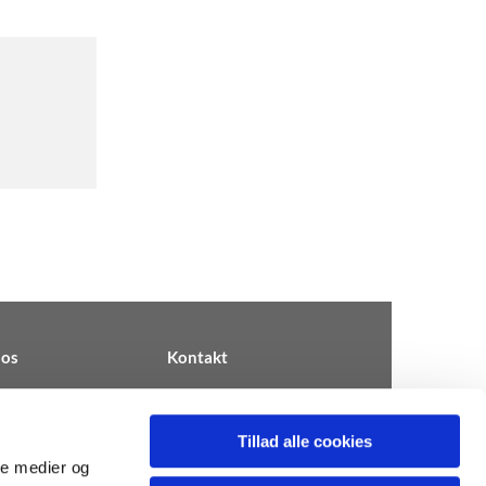
os
Kontakt
Tillad alle cookies
ale medier og
km.dk ∙ CVR 31812909