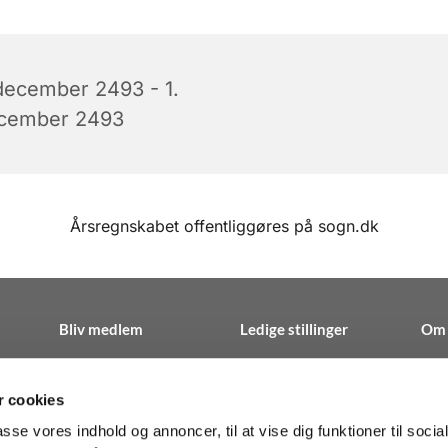
 december 2493 - 1.
cember 2493
Årsregnskabet offentliggøres på sogn.dk
Bliv medlem
Ledige stillinger
Om 
 cookies
passe vores indhold og annoncer, til at vise dig funktioner til soci
n · Herlev Hovedgade 195C 1.th, 2730 Herlev
38 27 10 00
sosp@

