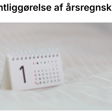
ntliggørelse af årsregns