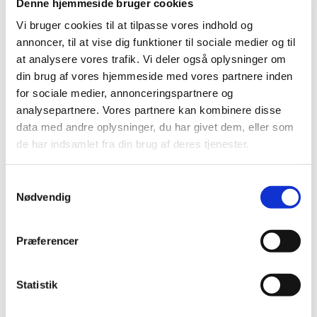
Denne hjemmeside bruger cookies
Vi bruger cookies til at tilpasse vores indhold og
annoncer, til at vise dig funktioner til sociale medier og til
at analysere vores trafik. Vi deler også oplysninger om
din brug af vores hjemmeside med vores partnere inden
for sociale medier, annonceringspartnere og
analysepartnere. Vores partnere kan kombinere disse
data med andre oplysninger, du har givet dem, eller som
de har indsamlet fra din brug af deres tjenester.
S
Nødvendig
a
m
1. november 2644 - 1. november
t
2644
Præferencer
y
k
k
Statistik
e
Endeligt budget fremsendes til PU.