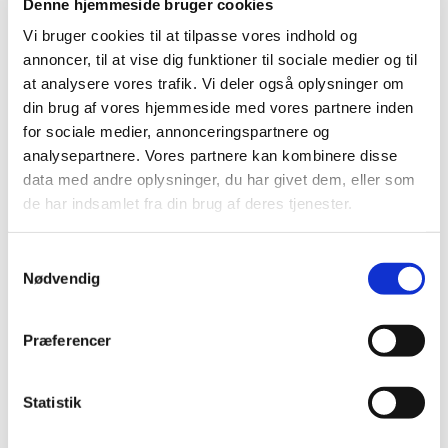
Denne hjemmeside bruger cookies
Vi bruger cookies til at tilpasse vores indhold og
annoncer, til at vise dig funktioner til sociale medier og til
at analysere vores trafik. Vi deler også oplysninger om
din brug af vores hjemmeside med vores partnere inden
for sociale medier, annonceringspartnere og
analysepartnere. Vores partnere kan kombinere disse
data med andre oplysninger, du har givet dem, eller som
de har indsamlet fra din brug af deres tjenester.
S
Nødvendig
a
m
1. november 2299 - 1. november
t
2299
Præferencer
y
k
k
Statistik
e
Endeligt budget fremsendes til PU.