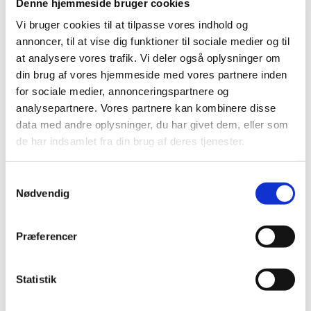
Denne hjemmeside bruger cookies
Vi bruger cookies til at tilpasse vores indhold og
annoncer, til at vise dig funktioner til sociale medier og til
at analysere vores trafik. Vi deler også oplysninger om
din brug af vores hjemmeside med vores partnere inden
for sociale medier, annonceringspartnere og
analysepartnere. Vores partnere kan kombinere disse
data med andre oplysninger, du har givet dem, eller som
de har indsamlet fra din brug af deres tjenester.
S
Nødvendig
a
m
1. november 2284 - 1. november
t
2284
Præferencer
y
k
k
Statistik
e
Endeligt budget fremsendes til PU.