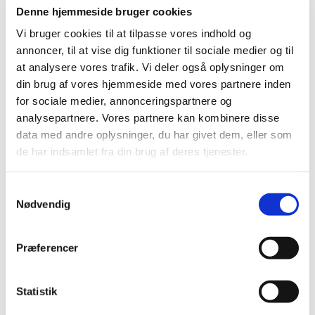
Denne hjemmeside bruger cookies
Vi bruger cookies til at tilpasse vores indhold og
annoncer, til at vise dig funktioner til sociale medier og til
at analysere vores trafik. Vi deler også oplysninger om
din brug af vores hjemmeside med vores partnere inden
for sociale medier, annonceringspartnere og
analysepartnere. Vores partnere kan kombinere disse
data med andre oplysninger, du har givet dem, eller som
de har indsamlet fra din brug af deres tjenester.
S
Nødvendig
a
1. september 2119 - 2. september
m
2119
t
Præferencer
y
k
k
Statistik
e
Menighedsrådene skal modtage de endelige