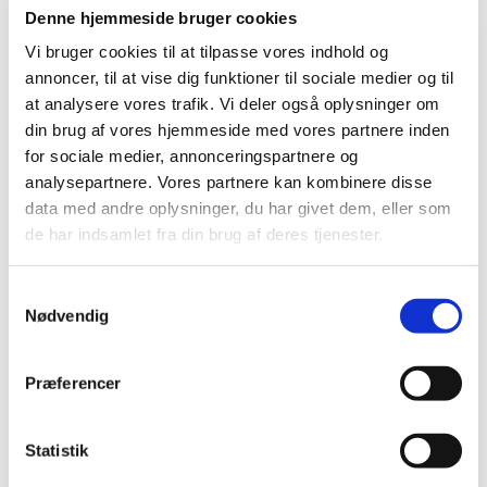
Denne hjemmeside bruger cookies
Vi bruger cookies til at tilpasse vores indhold og
annoncer, til at vise dig funktioner til sociale medier og til
at analysere vores trafik. Vi deler også oplysninger om
din brug af vores hjemmeside med vores partnere inden
for sociale medier, annonceringspartnere og
analysepartnere. Vores partnere kan kombinere disse
data med andre oplysninger, du har givet dem, eller som
de har indsamlet fra din brug af deres tjenester.
S
Nødvendig
a
1. september 2164 - 2. september
m
2164
t
Præferencer
y
k
k
Statistik
e
Menighedsrådene skal modtage de endelige