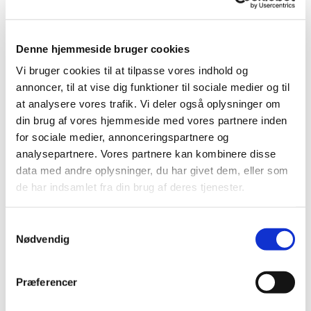
Denne hjemmeside bruger cookies
Vi bruger cookies til at tilpasse vores indhold og
annoncer, til at vise dig funktioner til sociale medier og til
at analysere vores trafik. Vi deler også oplysninger om
din brug af vores hjemmeside med vores partnere inden
for sociale medier, annonceringspartnere og
analysepartnere. Vores partnere kan kombinere disse
data med andre oplysninger, du har givet dem, eller som
de har indsamlet fra din brug af deres tjenester.
S
Nødvendig
a
1. oktober 2074 - 2. oktober 2074
m
t
Præferencer
y
k