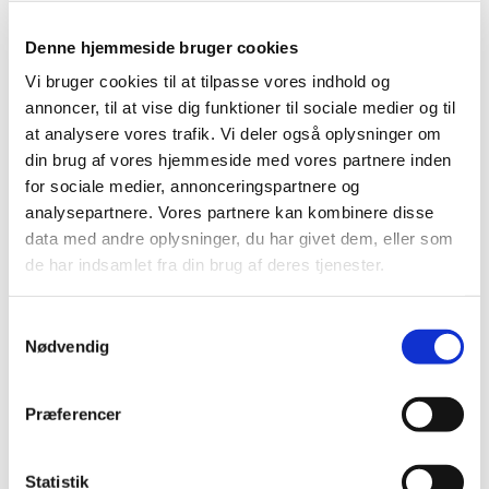
gartneriarbejder
Denne hjemmeside bruger cookies
Vi bruger cookies til at tilpasse vores indhold og
annoncer, til at vise dig funktioner til sociale medier og til
at analysere vores trafik. Vi deler også oplysninger om
din brug af vores hjemmeside med vores partnere inden
for sociale medier, annonceringspartnere og
analysepartnere. Vores partnere kan kombinere disse
data med andre oplysninger, du har givet dem, eller som
de har indsamlet fra din brug af deres tjenester.
S
Nødvendig
a
m
t
Præferencer
1. marts 2039 - 31. marts 2039
y
k
k
Statistik