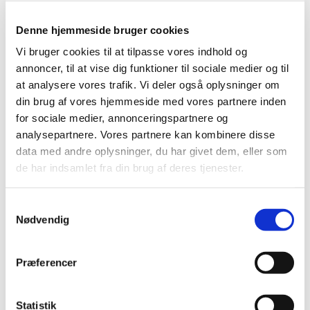
gartneriarbejder
Denne hjemmeside bruger cookies
Vi bruger cookies til at tilpasse vores indhold og
annoncer, til at vise dig funktioner til sociale medier og til
at analysere vores trafik. Vi deler også oplysninger om
din brug af vores hjemmeside med vores partnere inden
for sociale medier, annonceringspartnere og
analysepartnere. Vores partnere kan kombinere disse
data med andre oplysninger, du har givet dem, eller som
de har indsamlet fra din brug af deres tjenester.
S
Nødvendig
a
m
t
Præferencer
1. marts 2025 - 31. marts 2025
y
k
k
Statistik